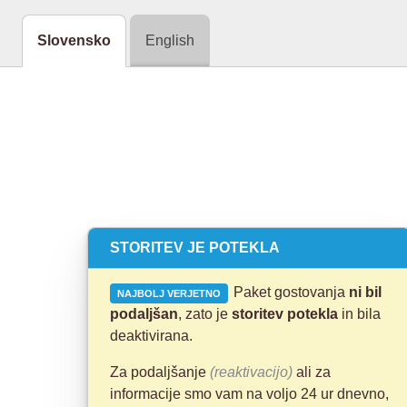
Slovensko
English
STORITEV JE POTEKLA
Paket gostovanja
ni bil
NAJBOLJ VERJETNO
podaljšan
, zato je
storitev potekla
in bila
deaktivirana.
Za podaljšanje
(reaktivacijo)
ali za
informacije smo vam na voljo 24 ur dnevno,