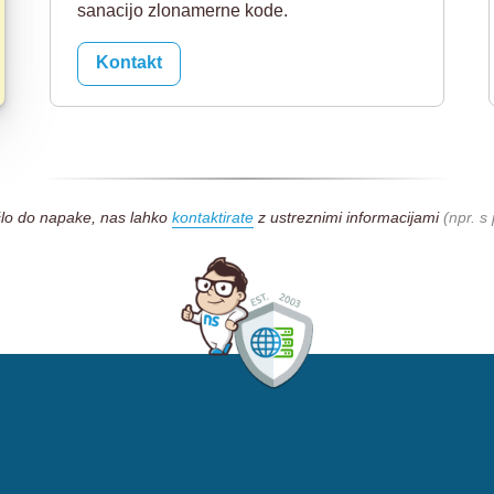
sanacijo zlonamerne kode.
Kontakt
šlo do napake, nas lahko
kontaktirate
z ustreznimi informacijami
(npr. 