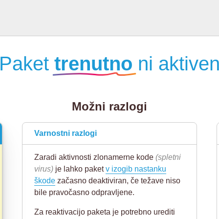
Paket
trenutno
ni aktive
Možni razlogi
Varnostni razlogi
Zaradi aktivnosti zlonamerne kode
(spletni
virus)
je lahko paket
v izogib nastanku
škode
začasno deaktiviran, če težave niso
bile pravočasno odpravljene.
Za reaktivacijo paketa je potrebno urediti