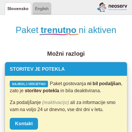
Slovensko
English
Paket
trenutno
ni aktiven
Možni razlogi
STORITEV JE POTEKLA
Paket gostovanja
ni bil podaljšan
,
NAJBOLJ VERJETNO
zato je
storitev potekla
in bila deaktivirana.
Za podaljšanje
(reaktivacijo)
ali za informacije smo
vam na voljo 24 ur dnevno, vse dni dni v letu.
Kontakt