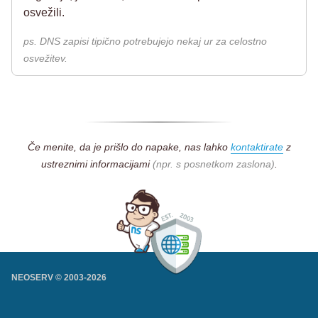
osvežili.
ps. DNS zapisi tipično potrebujejo nekaj ur za celostno
osvežitev.
Če menite, da je prišlo do napake, nas lahko
kontaktirate
z
ustreznimi informacijami
(npr. s posnetkom zaslona)
.
NEOSERV © 2003-
2026