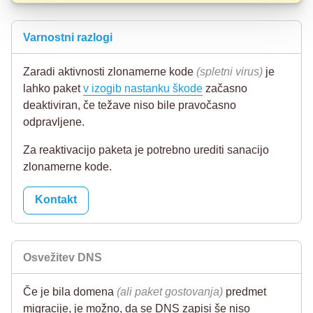
Varnostni razlogi
Zaradi aktivnosti zlonamerne kode
(spletni virus)
je
lahko paket
v izogib nastanku škode
začasno
deaktiviran, če težave niso bile pravočasno
odpravljene.
Za reaktivacijo paketa je potrebno urediti sanacijo
zlonamerne kode.
Kontakt
Osvežitev DNS
Če je bila domena
(ali paket gostovanja)
predmet
migracije, je možno, da se DNS zapisi še niso