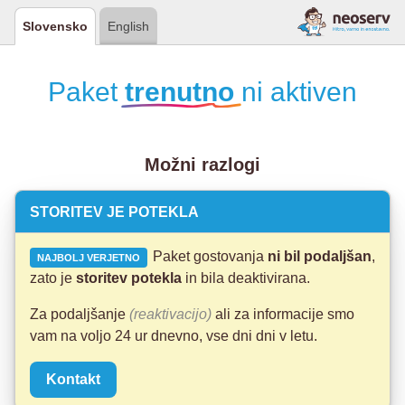
Slovensko
English
Paket
trenutno
ni aktiven
Možni razlogi
STORITEV JE POTEKLA
Paket gostovanja
ni bil podaljšan
,
NAJBOLJ VERJETNO
zato je
storitev potekla
in bila deaktivirana.
Za podaljšanje
(reaktivacijo)
ali za informacije smo
vam na voljo 24 ur dnevno, vse dni dni v letu.
Kontakt