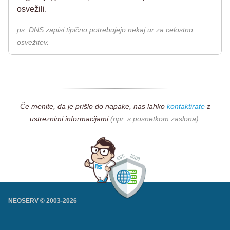
osvežili.
ps. DNS zapisi tipično potrebujejo nekaj ur za celostno
osvežitev.
Če menite, da je prišlo do napake, nas lahko
kontaktirate
z
ustreznimi informacijami
(npr. s posnetkom zaslona)
.
NEOSERV © 2003-
2026