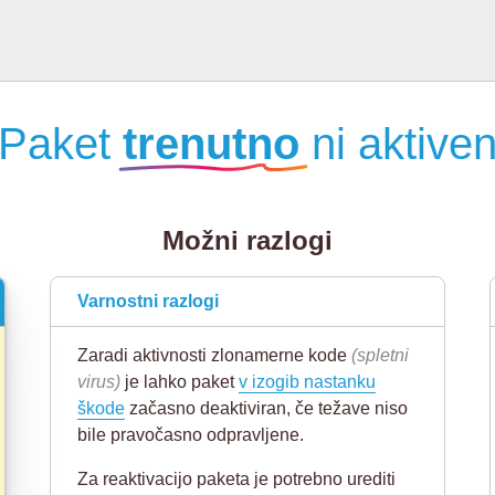
Paket
trenutno
ni aktive
Možni razlogi
Varnostni razlogi
Zaradi aktivnosti zlonamerne kode
(spletni
virus)
je lahko paket
v izogib nastanku
škode
začasno deaktiviran, če težave niso
bile pravočasno odpravljene.
Za reaktivacijo paketa je potrebno urediti