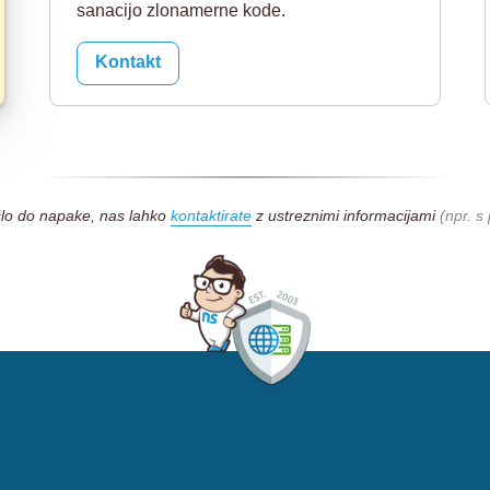
sanacijo zlonamerne kode.
Kontakt
šlo do napake, nas lahko
kontaktirate
z ustreznimi informacijami
(npr. 