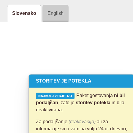
Slovensko
English
STORITEV JE POTEKLA
Paket gostovanja
ni bil
NAJBOLJ VERJETNO
podaljšan
, zato je
storitev potekla
in bila
deaktivirana.
Za podaljšanje
(reaktivacijo)
ali za
informacije smo vam na voljo 24 ur dnevno,