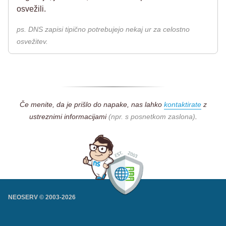
osvežili.
ps. DNS zapisi tipično potrebujejo nekaj ur za celostno
osvežitev.
Če menite, da je prišlo do napake, nas lahko
kontaktirate
z
ustreznimi informacijami
(npr. s posnetkom zaslona)
.
NEOSERV © 2003-
2026