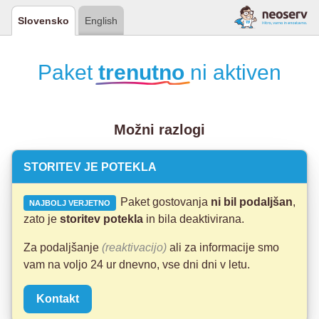
Slovensko
English
Paket
trenutno
ni aktiven
Možni razlogi
STORITEV JE POTEKLA
Paket gostovanja
ni bil podaljšan
,
NAJBOLJ VERJETNO
zato je
storitev potekla
in bila deaktivirana.
Za podaljšanje
(reaktivacijo)
ali za informacije smo
vam na voljo 24 ur dnevno, vse dni dni v letu.
Kontakt