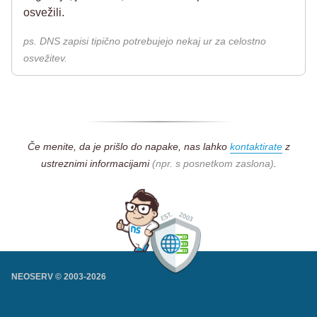
osvežili.
ps. DNS zapisi tipično potrebujejo nekaj ur za celostno
osvežitev.
Če menite, da je prišlo do napake, nas lahko
kontaktirate
z
ustreznimi informacijami
(npr. s posnetkom zaslona)
.
NEOSERV © 2003-
2026