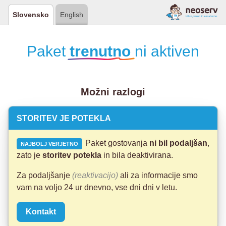
Slovensko
English
Paket
trenutno
ni aktiven
Možni razlogi
STORITEV JE POTEKLA
Paket gostovanja
ni bil podaljšan
,
NAJBOLJ VERJETNO
zato je
storitev potekla
in bila deaktivirana.
Za podaljšanje
(reaktivacijo)
ali za informacije smo
vam na voljo 24 ur dnevno, vse dni dni v letu.
Kontakt