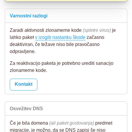
Varnostni razlogi
Zaradi aktivnosti zlonamerne kode
(spletni virus)
je
lahko paket
v izogib nastanku škode
začasno
deaktiviran, če težave niso bile pravočasno
odpravljene.
Za reaktivacijo paketa je potrebno urediti sanacijo
zlonamerne kode.
Kontakt
Osvežitev DNS
Če je bila domena
(ali paket gostovanja)
predmet
migracije, je možno, da se DNS zapisi še niso