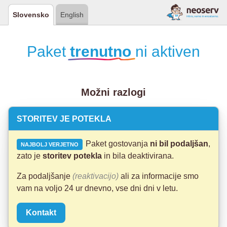
Slovensko
English
Paket
trenutno
ni aktiven
Možni razlogi
STORITEV JE POTEKLA
Paket gostovanja
ni bil podaljšan
,
NAJBOLJ VERJETNO
zato je
storitev potekla
in bila deaktivirana.
Za podaljšanje
(reaktivacijo)
ali za informacije smo
vam na voljo 24 ur dnevno, vse dni dni v letu.
Kontakt