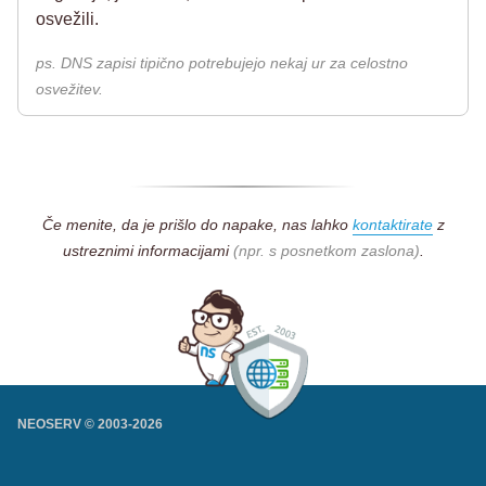
osvežili.
ps. DNS zapisi tipično potrebujejo nekaj ur za celostno
osvežitev.
Če menite, da je prišlo do napake, nas lahko
kontaktirate
z
ustreznimi informacijami
(npr. s posnetkom zaslona)
.
NEOSERV © 2003-
2026