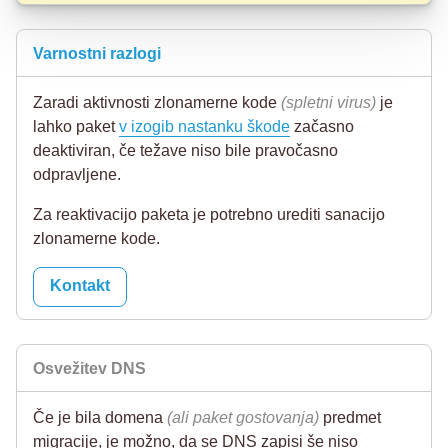
Varnostni razlogi
Zaradi aktivnosti zlonamerne kode
(spletni virus)
je
lahko paket
v izogib nastanku škode
začasno
deaktiviran, če težave niso bile pravočasno
odpravljene.
Za reaktivacijo paketa je potrebno urediti sanacijo
zlonamerne kode.
Kontakt
Osvežitev DNS
Če je bila domena
(ali paket gostovanja)
predmet
migracije, je možno, da se DNS zapisi še niso