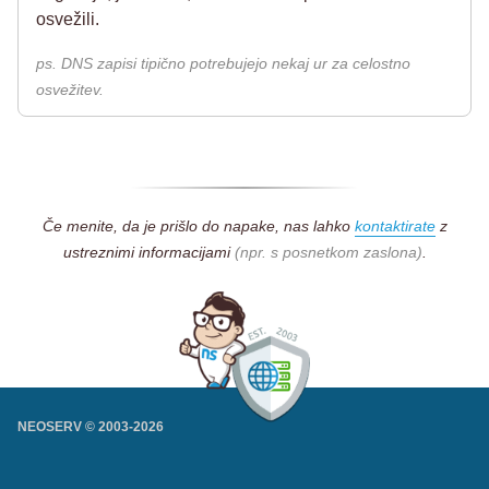
osvežili.
ps. DNS zapisi tipično potrebujejo nekaj ur za celostno
osvežitev.
Če menite, da je prišlo do napake, nas lahko
kontaktirate
z
ustreznimi informacijami
(npr. s posnetkom zaslona)
.
NEOSERV © 2003-
2026