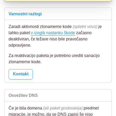
Varnostni razlogi
Zaradi aktivnosti zlonamerne kode
(spletni virus)
je
lahko paket
v izogib nastanku škode
začasno
deaktiviran, če težave niso bile pravočasno
odpravljene.
Za reaktivacijo paketa je potrebno urediti sanacijo
zlonamerne kode.
Kontakt
Osvežitev DNS
Če je bila domena
(ali paket gostovanja)
predmet
migracije, je možno, da se DNS zapisi še niso