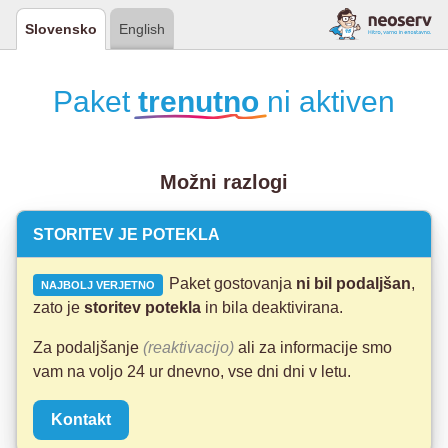
Slovensko
English
Paket
trenutno
ni aktiven
Možni razlogi
STORITEV JE POTEKLA
Paket gostovanja
ni bil podaljšan
,
NAJBOLJ VERJETNO
zato je
storitev potekla
in bila deaktivirana.
Za podaljšanje
(reaktivacijo)
ali za informacije smo
vam na voljo 24 ur dnevno, vse dni dni v letu.
Kontakt