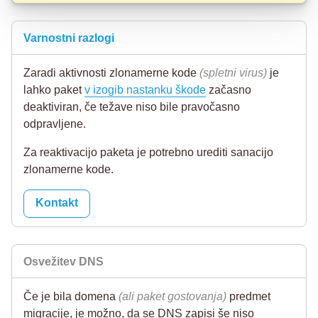
Varnostni razlogi
Zaradi aktivnosti zlonamerne kode
(spletni virus)
je
lahko paket
v izogib nastanku škode
začasno
deaktiviran, če težave niso bile pravočasno
odpravljene.
Za reaktivacijo paketa je potrebno urediti sanacijo
zlonamerne kode.
Kontakt
Osvežitev DNS
Če je bila domena
(ali paket gostovanja)
predmet
migracije, je možno, da se DNS zapisi še niso