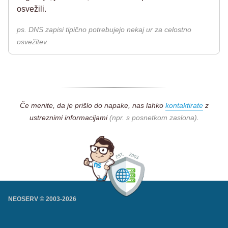
osvežili.
ps. DNS zapisi tipično potrebujejo nekaj ur za celostno
osvežitev.
Če menite, da je prišlo do napake, nas lahko
kontaktirate
z
ustreznimi informacijami
(npr. s posnetkom zaslona)
.
NEOSERV © 2003-
2026