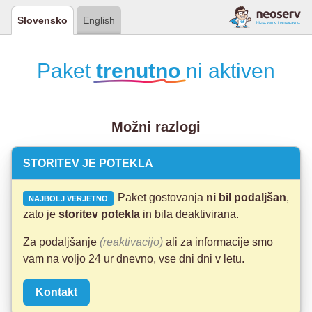
Slovensko
English
Paket
trenutno
ni aktiven
Možni razlogi
STORITEV JE POTEKLA
Paket gostovanja
ni bil podaljšan
,
NAJBOLJ VERJETNO
zato je
storitev potekla
in bila deaktivirana.
Za podaljšanje
(reaktivacijo)
ali za informacije smo
vam na voljo 24 ur dnevno, vse dni dni v letu.
Kontakt