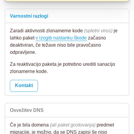
Varnostni razlogi
Zaradi aktivnosti zlonamerne kode
(spletni virus)
je
lahko paket
v izogib nastanku škode
začasno
deaktiviran, če težave niso bile pravočasno
odpravljene.
Za reaktivacijo paketa je potrebno urediti sanacijo
zlonamerne kode.
Kontakt
Osvežitev DNS
Če je bila domena
(ali paket gostovanja)
predmet
migracije, je možno, da se DNS zapisi še niso