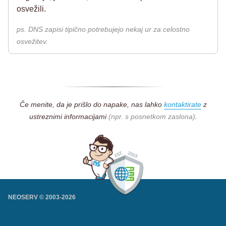
osvežili.
ps. DNS zapisi tipično potrebujejo nekaj ur za celostno
osvežitev.
Če menite, da je prišlo do napake, nas lahko
kontaktirate
z
ustreznimi informacijami
(npr. s posnetkom zaslona)
.
NEOSERV © 2003-
2026