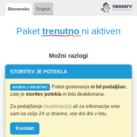
Slovensko
English
Paket
trenutno
ni aktiven
Možni razlogi
STORITEV JE POTEKLA
Paket gostovanja
ni bil podaljšan
,
NAJBOLJ VERJETNO
zato je
storitev potekla
in bila deaktivirana.
Za podaljšanje
(reaktivacijo)
ali za informacije smo
vam na voljo 24 ur dnevno, vse dni dni v letu.
Kontakt