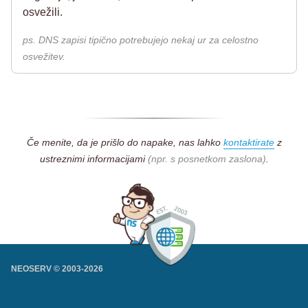
osvežili.
ps. DNS zapisi tipično potrebujejo nekaj ur za celostno
osvežitev.
Če menite, da je prišlo do napake, nas lahko
kontaktirate
z
ustreznimi informacijami
(npr. s posnetkom zaslona)
.
NEOSERV © 2003-
2026