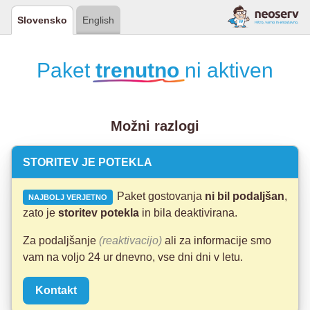
Slovensko
English
Paket
trenutno
ni aktiven
Možni razlogi
STORITEV JE POTEKLA
Paket gostovanja
ni bil podaljšan
,
NAJBOLJ VERJETNO
zato je
storitev potekla
in bila deaktivirana.
Za podaljšanje
(reaktivacijo)
ali za informacije smo
vam na voljo 24 ur dnevno, vse dni dni v letu.
Kontakt