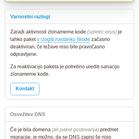
Varnostni razlogi
Zaradi aktivnosti zlonamerne kode
(spletni virus)
je
lahko paket
v izogib nastanku škode
začasno
deaktiviran, če težave niso bile pravočasno
odpravljene.
Za reaktivacijo paketa je potrebno urediti sanacijo
zlonamerne kode.
Kontakt
Osvežitev DNS
Če je bila domena
(ali paket gostovanja)
predmet
migracije, je možno, da se DNS zapisi še niso