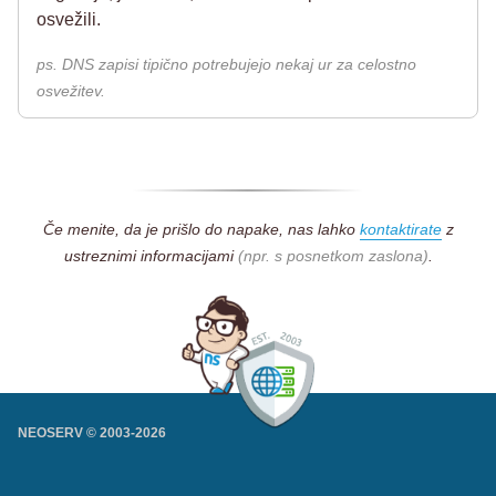
osvežili.
ps. DNS zapisi tipično potrebujejo nekaj ur za celostno
osvežitev.
Če menite, da je prišlo do napake, nas lahko
kontaktirate
z
ustreznimi informacijami
(npr. s posnetkom zaslona)
.
NEOSERV © 2003-
2026