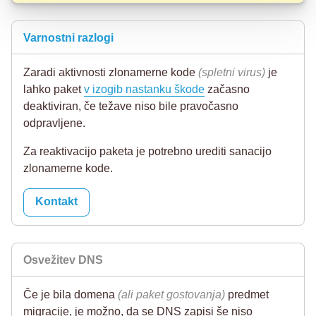
Varnostni razlogi
Zaradi aktivnosti zlonamerne kode
(spletni virus)
je
lahko paket
v izogib nastanku škode
začasno
deaktiviran, če težave niso bile pravočasno
odpravljene.
Za reaktivacijo paketa je potrebno urediti sanacijo
zlonamerne kode.
Kontakt
Osvežitev DNS
Če je bila domena
(ali paket gostovanja)
predmet
migracije, je možno, da se DNS zapisi še niso