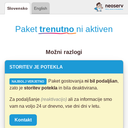
Slovensko
English
Paket
trenutno
ni aktiven
Možni razlogi
STORITEV JE POTEKLA
Paket gostovanja
ni bil podaljšan
,
NAJBOLJ VERJETNO
zato je
storitev potekla
in bila deaktivirana.
Za podaljšanje
(reaktivacijo)
ali za informacije smo
vam na voljo 24 ur dnevno, vse dni dni v letu.
Kontakt