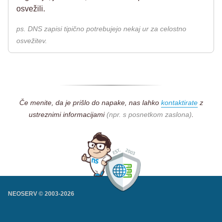
osvežili.
ps. DNS zapisi tipično potrebujejo nekaj ur za celostno
osvežitev.
Če menite, da je prišlo do napake, nas lahko
kontaktirate
z
ustreznimi informacijami
(npr. s posnetkom zaslona)
.
NEOSERV © 2003-
2026