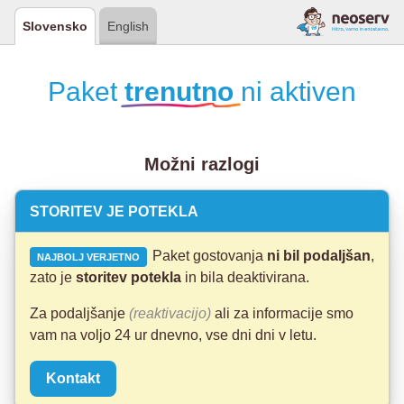
Slovensko
English
Paket
trenutno
ni aktiven
Možni razlogi
STORITEV JE POTEKLA
Paket gostovanja
ni bil podaljšan
,
NAJBOLJ VERJETNO
zato je
storitev potekla
in bila deaktivirana.
Za podaljšanje
(reaktivacijo)
ali za informacije smo
vam na voljo 24 ur dnevno, vse dni dni v letu.
Kontakt