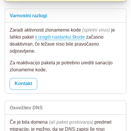
Varnostni razlogi
Zaradi aktivnosti zlonamerne kode
(spletni virus)
je
lahko paket
v izogib nastanku škode
začasno
deaktiviran, če težave niso bile pravočasno
odpravljene.
Za reaktivacijo paketa je potrebno urediti sanacijo
zlonamerne kode.
Kontakt
Osvežitev DNS
Če je bila domena
(ali paket gostovanja)
predmet
migracije, je možno, da se DNS zapisi še niso