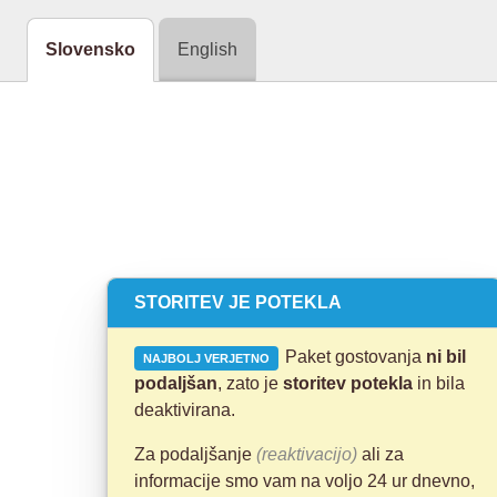
Slovensko
English
STORITEV JE POTEKLA
Paket gostovanja
ni bil
NAJBOLJ VERJETNO
podaljšan
, zato je
storitev potekla
in bila
deaktivirana.
Za podaljšanje
(reaktivacijo)
ali za
informacije smo vam na voljo 24 ur dnevno,