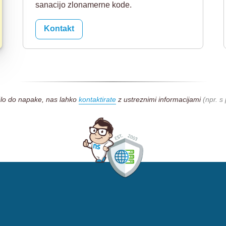
sanacijo zlonamerne kode.
Kontakt
šlo do napake, nas lahko
kontaktirate
z ustreznimi informacijami
(npr. 