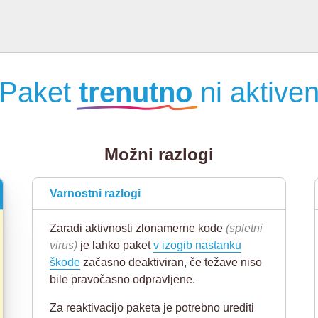
Paket
trenutno
ni aktive
Možni razlogi
Varnostni razlogi
Zaradi aktivnosti zlonamerne kode
(spletni
virus)
je lahko paket
v izogib nastanku
škode
začasno deaktiviran, če težave niso
bile pravočasno odpravljene.
Za reaktivacijo paketa je potrebno urediti