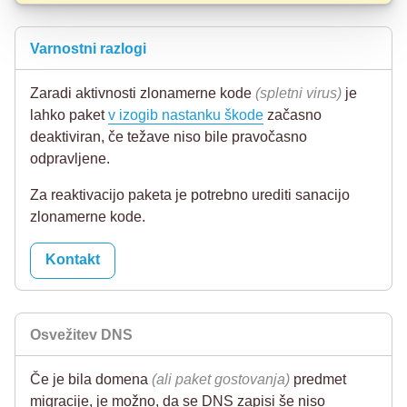
Varnostni razlogi
Zaradi aktivnosti zlonamerne kode
(spletni virus)
je
lahko paket
v izogib nastanku škode
začasno
deaktiviran, če težave niso bile pravočasno
odpravljene.
Za reaktivacijo paketa je potrebno urediti sanacijo
zlonamerne kode.
Kontakt
Osvežitev DNS
Če je bila domena
(ali paket gostovanja)
predmet
migracije, je možno, da se DNS zapisi še niso