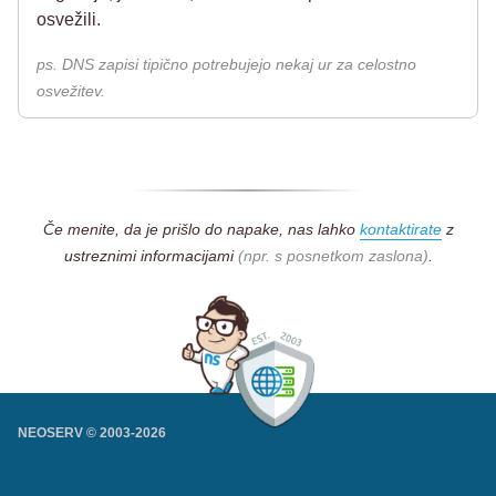
osvežili.
ps. DNS zapisi tipično potrebujejo nekaj ur za celostno
osvežitev.
Če menite, da je prišlo do napake, nas lahko
kontaktirate
z
ustreznimi informacijami
(npr. s posnetkom zaslona)
.
NEOSERV © 2003-
2026