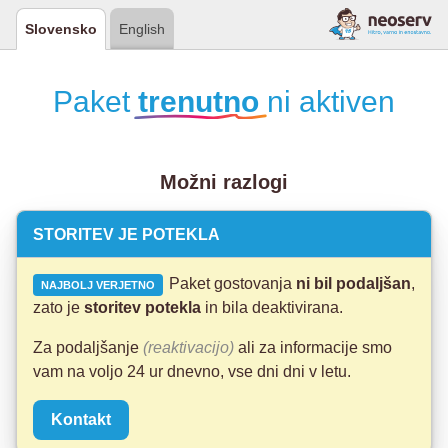
Slovensko
English
Paket
trenutno
ni aktiven
Možni razlogi
STORITEV JE POTEKLA
Paket gostovanja
ni bil podaljšan
,
NAJBOLJ VERJETNO
zato je
storitev potekla
in bila deaktivirana.
Za podaljšanje
(reaktivacijo)
ali za informacije smo
vam na voljo 24 ur dnevno, vse dni dni v letu.
Kontakt