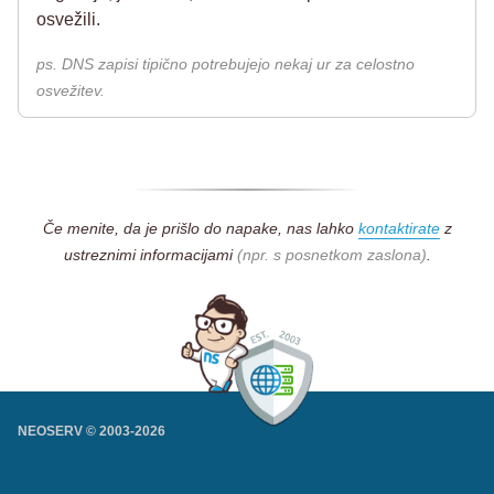
osvežili.
ps. DNS zapisi tipično potrebujejo nekaj ur za celostno
osvežitev.
Če menite, da je prišlo do napake, nas lahko
kontaktirate
z
ustreznimi informacijami
(npr. s posnetkom zaslona)
.
NEOSERV © 2003-
2026