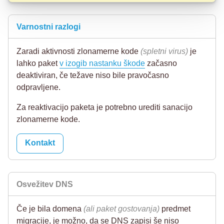
Varnostni razlogi
Zaradi aktivnosti zlonamerne kode
(spletni virus)
je
lahko paket
v izogib nastanku škode
začasno
deaktiviran, če težave niso bile pravočasno
odpravljene.
Za reaktivacijo paketa je potrebno urediti sanacijo
zlonamerne kode.
Kontakt
Osvežitev DNS
Če je bila domena
(ali paket gostovanja)
predmet
migracije, je možno, da se DNS zapisi še niso