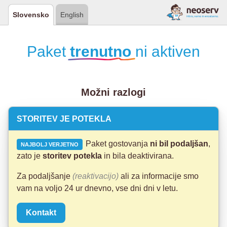
Slovensko
English
Paket
trenutno
ni aktiven
Možni razlogi
STORITEV JE POTEKLA
Paket gostovanja
ni bil podaljšan
,
NAJBOLJ VERJETNO
zato je
storitev potekla
in bila deaktivirana.
Za podaljšanje
(reaktivacijo)
ali za informacije smo
vam na voljo 24 ur dnevno, vse dni dni v letu.
Kontakt