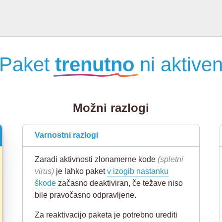
Paket
trenutno
ni aktive
Možni razlogi
Varnostni razlogi
Zaradi aktivnosti zlonamerne kode
(spletni
virus)
je lahko paket
v izogib nastanku
škode
začasno deaktiviran, če težave niso
bile pravočasno odpravljene.
Za reaktivacijo paketa je potrebno urediti