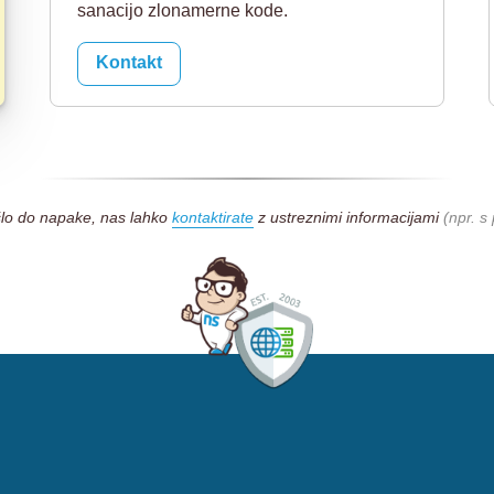
sanacijo zlonamerne kode.
Kontakt
šlo do napake, nas lahko
kontaktirate
z ustreznimi informacijami
(npr. 