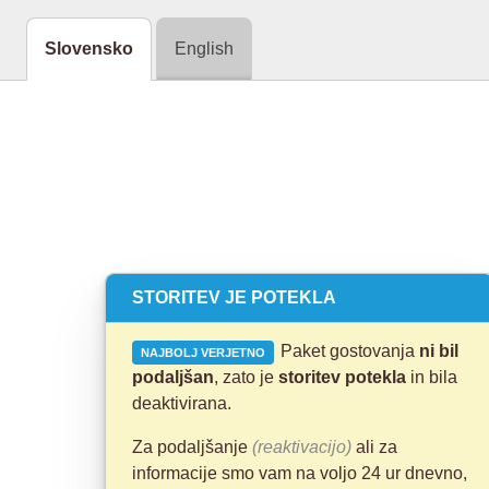
Slovensko
English
STORITEV JE POTEKLA
Paket gostovanja
ni bil
NAJBOLJ VERJETNO
podaljšan
, zato je
storitev potekla
in bila
deaktivirana.
Za podaljšanje
(reaktivacijo)
ali za
informacije smo vam na voljo 24 ur dnevno,